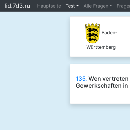
lid.7d3.ru
Hauptseite
Test
Alle Fragen
Frage
Baden-
Württemberg
135.
Wen vertreten 
Gewerkschaften in