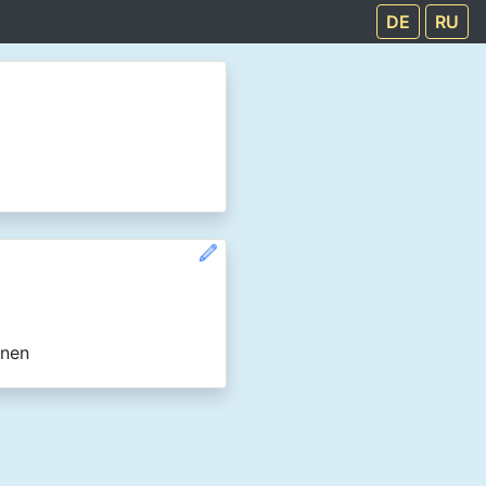
DE
RU
nnen