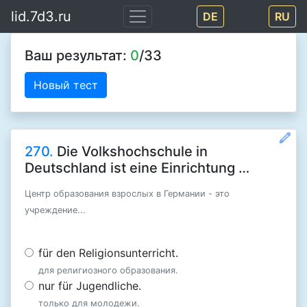
lid.7d3.ru
DE
RU
Ваш результат:
0
/33
Новый тест
270.
Die Volkshochschule in
Deutschland ist eine Einrichtung …
Центр образования взрослых в Германии - это
учреждение...
für den Religionsunterricht.
для религиозного образования.
nur für Jugendliche.
только для молодежи.