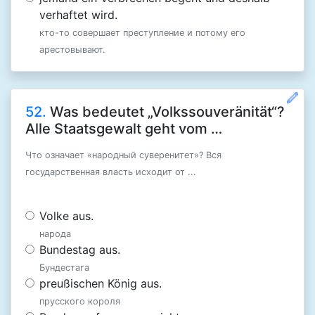
verhaftet wird.
кто-то совершает преступление и потому его
арестовывают.
52.
Was bedeutet „Volkssouveränität“?
Alle Staatsgewalt geht vom …
Что означает «народный суверенитет»? Вся
государственная власть исходит от ...
Volke aus.
народа
Bundestag aus.
Бундестага
preußischen König aus.
прусского короля