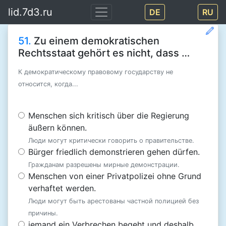
lid.7d3.ru
DE
RU
51.
Zu einem demokratischen
Rechtsstaat gehört es nicht, dass …
К демократическому правовому государству не
относится, когда...
Menschen sich kritisch über die Regierung
äußern können.
Люди могут критически говорить о правительстве.
Bürger friedlich demonstrieren gehen dürfen.
Гражданам разрешены мирные демонстрации.
Menschen von einer Privatpolizei ohne Grund
verhaftet werden.
Люди могут быть арестованы частной полицией без
причины.
jemand ein Verbrechen begeht und deshalb