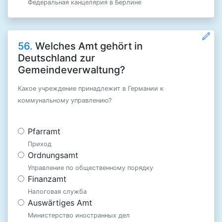
Федеральная канцелярия в Берлине
56.
Welches Amt gehört in
Deutschland zur
Gemeindeverwaltung?
Какое учреждение принадлежит в Германии к
коммунальному управлению?
Pfarramt
Приход
Ordnungsamt
Управление по общественному порядку
Finanzamt
Налоговая служба
Auswärtiges Amt
Министерство иностранных дел