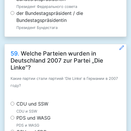
Президент Федерального совета
der Bundestagspräsident / die
Bundestagspräsidentin
Президент Бундестага
59.
Welche Parteien wurden in
Deutschland 2007 zur Partei „Die
Linke“?
Какие партии стали партией 'Die Linke' в Германии в 2007
году?
CDU und SSW
CDU и SSW
PDS und WASG
PDS и WASG