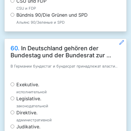
CSU und FDP
CSU и FDP
Bündnis 90/Die Grünen und SPD
Альянс 90/Зеленые и SPD
60.
In Deutschland gehören der
Bundestag und der Bundesrat zur …
В Германии бундестаг и бундесрат принадлежат власти..
Exekutive.
исполнительной
Legislative.
законодательной
Direktive.
административной
Judikative.