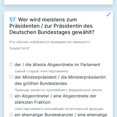
57.
Wer wird meistens zum
Präsidenten / zur Präsidentin des
Deutschen Bundestages gewählt?
Кто обычно избирается президентом немецкого
бундестага?
der / die älteste Abgeordnete im Parlament
самый старый член парламента
der Ministerpräsident / die Ministerpräsidentin
des größten Bundeslandes
Премьер-министр крупнейшего федеральной земли
ein Abgeordneter / eine Abgeordnete der
stärksten Fraktion
член парламента сильнейшей политической фракции
ein ehemaliger Bundeskanzler / eine ehemalige