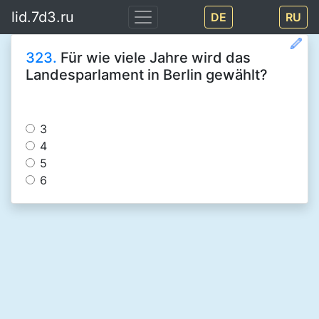
lid.7d3.ru
DE
RU
323.
Für wie viele Jahre wird das
Landesparlament in Berlin gewählt?
3
4
5
6