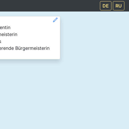
DE
RU
entin
eisterin
s
erende Bürgermeisterin