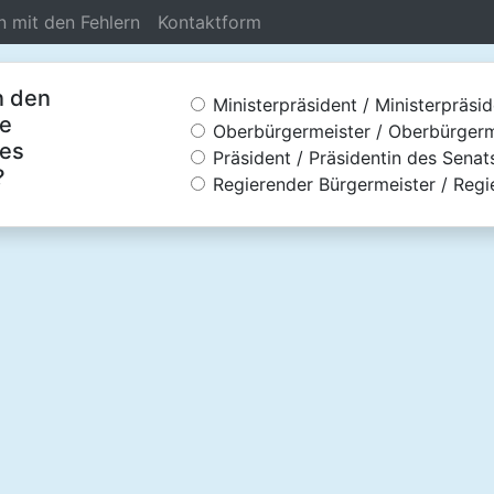
n mit den Fehlern
Kontaktform
n den
Ministerpräsident / Ministerpräsid
ie
Oberbürgermeister / Oberbürgerm
des
Präsident / Präsidentin des Senat
?
Regierender Bürgermeister / Regi